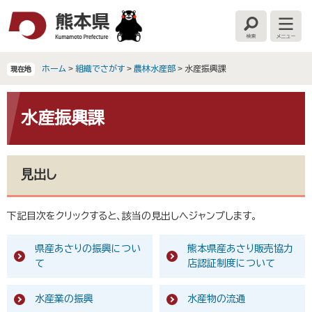
ペ
メ
ー
ニ
検
メ
ジ
ュ
索
ニ
の
ー
ュ
ー
先
を
ホーム
>
組織でさがす
>
農林水産部
>
水産振興課
現在地
頭
飛
で
ば
本
す
し
文
水産振興課
。
て
本
文
へ
見出し
下記目次をクリックすると、該当の見出しへジャンプします。
県産あさりの振興につい
熊本県産あさり販売協力
て
店認証制度について
水産業の振興
水産物の流通