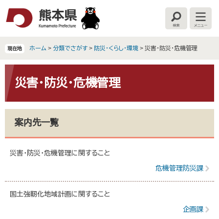
ペ
メ
ー
ニ
検
メ
ジ
ュ
索
ニ
の
ー
ュ
ー
先
を
ホーム
>
分類でさがす
>
防災・くらし・環境
>
災害・防災・危機管理
現在地
頭
飛
で
ば
本
す
し
文
災害・防災・危機管理
。
て
本
文
へ
案内先一覧
災害・防災・危機管理に関すること
危機管理防災課
国土強靭化地域計画に関すること
企画課