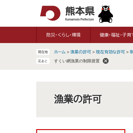
ペ
メ
ー
ニ
ジ
ュ
の
ー
先
を
防災・くらし・環境
健康・福祉・子育
頭
飛
で
ば
ホーム
>
漁業の許可
>
現在有効な許可
>
現在地
す
し
。
て
すくい網漁業の制限措置
本
文
へ
漁業の許可