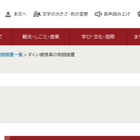
本文へ
文字の大きさ・色の変更
音声読み上げ
て
観光・しごと・産業
学び・文化・国際
ま
制限措置一覧
>
すくい網漁業の制限措置
本