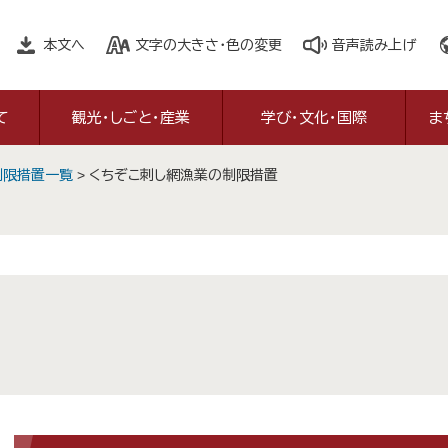
本文へ
文字の大きさ・色の変更
音声読み上げ
て
観光・しごと・産業
学び・文化・国際
ま
制限措置一覧
>
くちぞこ刺し網漁業の制限措置
本