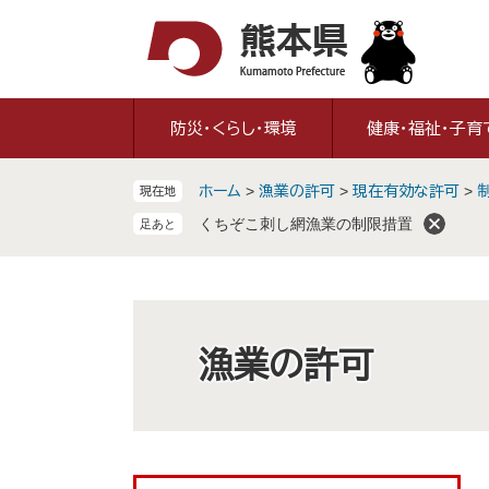
ペ
メ
ー
ニ
ジ
ュ
の
ー
先
を
防災・くらし・環境
健康・福祉・子育
頭
飛
で
ば
ホーム
>
漁業の許可
>
現在有効な許可
>
現在地
す
し
。
て
くちぞこ刺し網漁業の制限措置
本
文
へ
漁業の許可