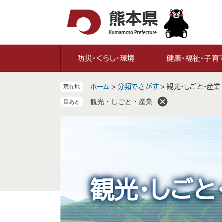
ペ
メ
ー
ニ
ジ
ュ
の
ー
先
を
防災・くらし・環境
健康・福祉・子育
頭
飛
で
ば
ホーム
>
分類でさがす
>
観光・しごと・産業
現在地
す
し
。
て
観光・しごと・産業
本
文
へ
観光・しごと