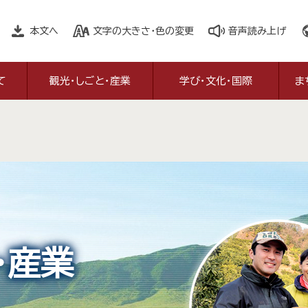
本文へ
文字の大きさ・色の変更
音声読み上げ
て
観光・しごと・産業
学び・文化・国際
ま
・産業