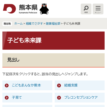
ペ
メ
ー
ニ
検
メ
ジ
ュ
索
ニ
の
ー
ュ
ー
先
を
ホーム
>
組織でさがす
>
健康福祉部
>
子ども未来課
現在地
頭
飛
で
ば
本
す
し
文
子ども未来課
。
て
本
文
へ
見出し
下記目次をクリックすると、該当の見出しへジャンプします。
こどもまんなか熊本
結婚支援
子育て
プレコンセプションケア