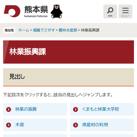
ペ
メ
ー
ニ
検
メ
ジ
ュ
索
ニ
の
ー
ュ
ー
先
を
ホーム
>
組織でさがす
>
農林水産部
>
林業振興課
現在地
頭
飛
で
ば
本
す
し
文
林業振興課
。
て
本
文
へ
見出し
下記目次をクリックすると、該当の見出しへジャンプします。
林業の振興
くまもと林業大学校
木育
県産材の利用