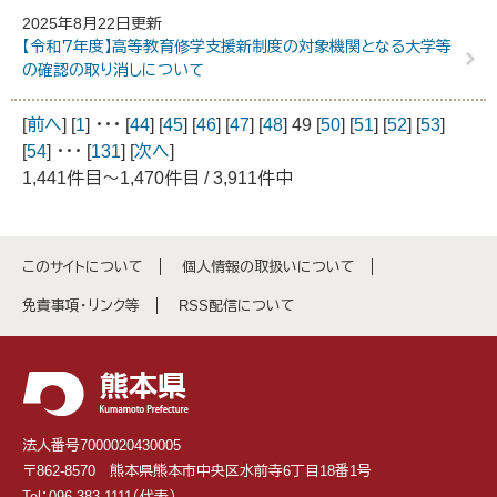
2025年8月22日更新
【令和７年度】高等教育修学支援新制度の対象機関となる大学等
の確認の取り消しについて
[
前へ
] [
1
] ･･･ [
44
] [
45
] [
46
] [
47
] [
48
] 49 [
50
] [
51
] [
52
] [
53
]
[
54
] ･･･ [
131
] [
次へ
]
1,441件目～1,470件目 / 3,911件中
このサイトについて
個人情報の取扱いについて
免責事項・リンク等
RSS配信について
法人番号7000020430005
〒862-8570 熊本県熊本市中央区水前寺6丁目18番1号
Tel：096-383-1111（代表）