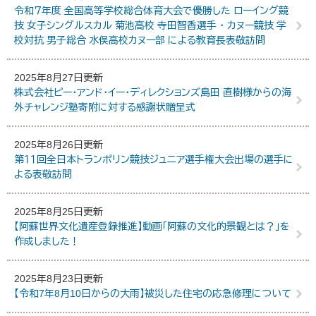
令和７年度 全国高等学校総合体育大会で優勝した ローイング競
技 女子シングルスカル 菊池高校 寺田智香選手 ・ カヌー競技 学
校対抗 男子総合 水俣高校カヌー部 による教育長表敬訪問
2025年8月27日更新
株式会社ピー・アンド・イー・ディレクションズ島田 直樹様からの海
外チャレンジ塾寄附に対する感謝状贈呈式
2025年8月26日更新
第１１回全日本トランポリン競技ジュニア選手権大会出場の選手に
よる表敬訪問
2025年8月25日更新
【阿蘇世界文化遺産登録推進】動画「阿蘇の文化的景観とは？」を
作成しました！
2025年8月23日更新
【令和7年8月10日からの大雨】被災した住宅の応急修理について