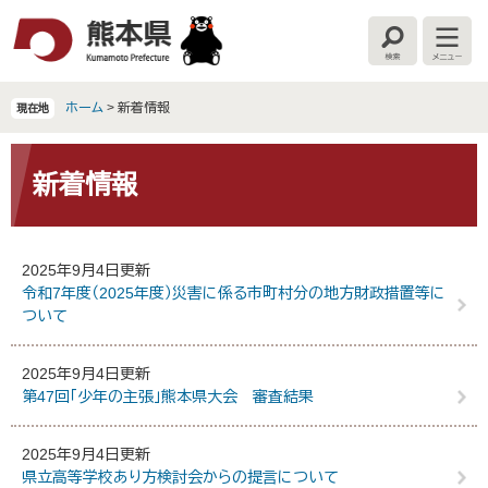
ペ
メ
ー
ニ
検
メ
ジ
ュ
索
ニ
の
ー
ュ
ー
先
を
ホーム
>
新着情報
現在地
頭
飛
で
ば
本
す
し
文
新着情報
。
て
本
文
へ
2025年9月4日更新
令和7年度（2025年度）災害に係る市町村分の地方財政措置等に
ついて
2025年9月4日更新
第47回「少年の主張」熊本県大会 審査結果
2025年9月4日更新
県立高等学校あり方検討会からの提言について