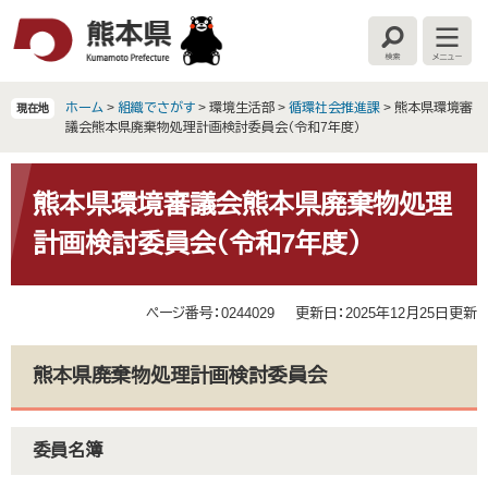
ペ
メ
ー
ニ
検
メ
ジ
ュ
索
ニ
の
ー
ュ
ー
先
を
ホーム
>
組織でさがす
>
環境生活部
>
循環社会推進課
>
熊本県環境審
現在地
頭
飛
議会熊本県廃棄物処理計画検討委員会（令和7年度）
で
ば
す
し
本
。
て
文
熊本県環境審議会熊本県廃棄物処理
本
計画検討委員会（令和7年度）
文
へ
ページ番号：0244029
更新日：2025年12月25日更新
熊本県廃棄物処理計画検討委員会
委員名簿