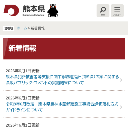
ペ
メ
ー
ニ
検
メ
ジ
ュ
索
ニ
の
ー
ュ
ー
先
を
ホーム
>
新着情報
現在地
頭
飛
で
ば
本
す
し
文
新着情報
。
て
本
文
へ
2026年6月1日更新
熊本県犯罪被害者等支援に関する取組指針（第5次）の案に関する
県政パブリック・コメントの実施結果について
2026年6月1日更新
令和8年6月改定 熊本県農林水産部建設工事総合評価落札方式
ガイドラインについて
2026年6月1日更新