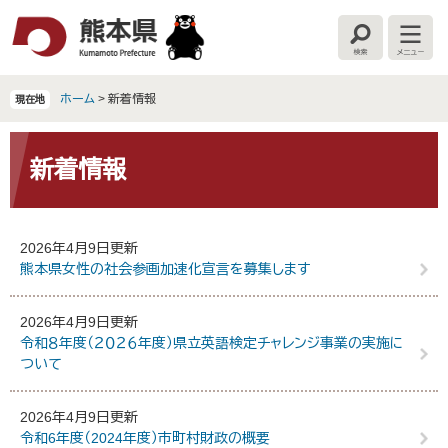
ペ
メ
ー
ニ
検
メ
ジ
ュ
索
ニ
の
ー
ュ
ー
先
を
ホーム
>
新着情報
現在地
頭
飛
で
ば
本
す
し
文
新着情報
。
て
本
文
へ
2026年4月9日更新
熊本県女性の社会参画加速化宣言を募集します
2026年4月9日更新
令和８年度（２０２６年度）県立英語検定チャレンジ事業の実施に
ついて
2026年4月9日更新
令和6年度（2024年度）市町村財政の概要