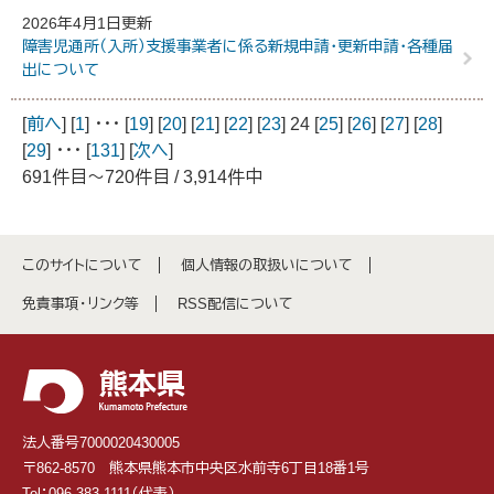
2026年4月1日更新
障害児通所（入所）支援事業者に係る新規申請・更新申請・各種届
出について
[
前へ
] [
1
] ･･･ [
19
] [
20
] [
21
] [
22
] [
23
] 24 [
25
] [
26
] [
27
] [
28
]
[
29
] ･･･ [
131
] [
次へ
]
691件目～720件目 / 3,914件中
このサイトについて
個人情報の取扱いについて
免責事項・リンク等
RSS配信について
法人番号7000020430005
〒862-8570 熊本県熊本市中央区水前寺6丁目18番1号
Tel：096-383-1111（代表）