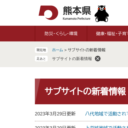
ペ
メ
ー
ニ
ジ
ュ
の
ー
先
を
防災・くらし・環境
健康・福祉・子育
頭
飛
で
ば
ホーム
>
サブサイトの新着情報
現在地
す
し
。
て
サブサイトの新着情報
本
文
へ
本
文
サブサイトの新着情報
2023年3月29日更新
八代地域で活動され