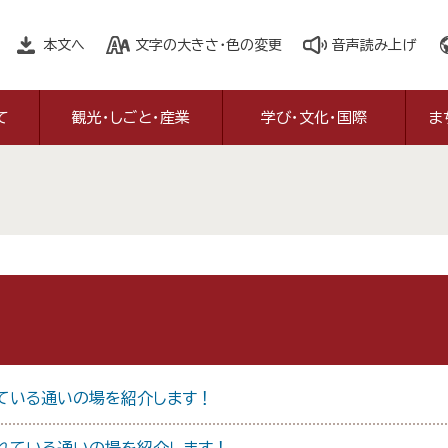
本文へ
文字の大きさ・色の変更
音声読み上げ
て
観光・しごと・産業
学び・文化・国際
ま
ている通いの場を紹介します！