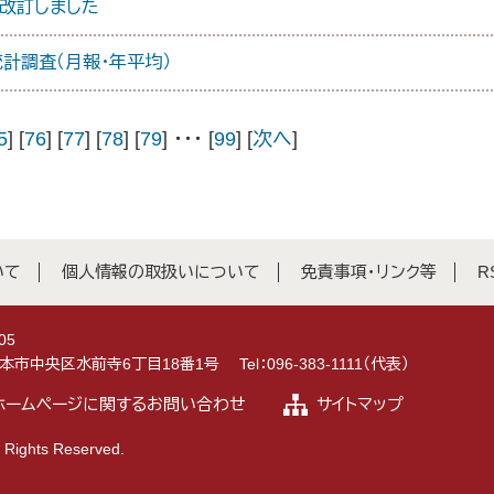
改訂しました
計調査（月報・年平均）
5
] [
76
] [
77
] [
78
] [
79
] ･･･ [
99
] [
次へ
]
いて
個人情報の取扱いについて
免責事項・リンク等
R
05
県熊本市中央区水前寺6丁目18番1号
Tel：096-383-1111（代表）
ホームページに関するお問い合わせ
サイトマップ
 Rights Reserved.