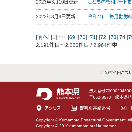
2023年3月10日更新
こどもの権利ノートを
2023年3月9日更新
令和4年 毎月勤労統
[
前へ
] [
1
] ･･･ [
69
] [
70
] [
71
] [
72
] [
73
] 74 [
7
2,191件目～2,220件目 / 2,964件中
このサイトにつ
法人番号70000204300
〒862-8570 熊本
アクセス
部署別電話番号
Copyright © Kumamoto Prefectural Government. All
Copyright © 2010kumamoto pref.kumamon