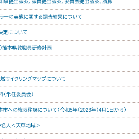
 知事提出議案、議員提出議案、委員会提出議案、請願
アラーの実態に関する調査結果について
決定について
年度）熊本県教職員研修計画
地域サイクリングマップについて
料（常任委員会）
市への権限移譲について（令和5年（2023年）4月1日から）
の名人＜天草地域＞