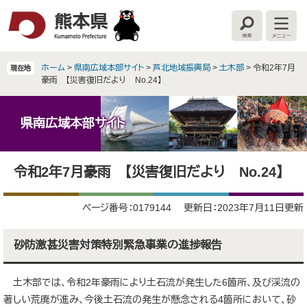
ペ
メ
ー
ニ
検
メ
ジ
ュ
索
ニ
の
ー
ュ
ー
先
を
ホーム
>
県南広域本部サイト
>
芦北地域振興局
>
土木部
>
令和2年7月
現在地
頭
飛
豪雨 【災害復旧だより No.24】
で
ば
す
し
。
て
県南広域本部サイト
本
文
本
へ
令和2年7月豪雨 【災害復旧だより No.24】
文
ページ番号：0179144
更新日：2023年7月11日更新
砂防激甚災害対策特別緊急事業の進捗報告
土木部では、令和2年豪雨により土石流が発生した6箇所、及び渓流の
著しい荒廃が進み、今後土石流の発生が懸念される4箇所において、砂