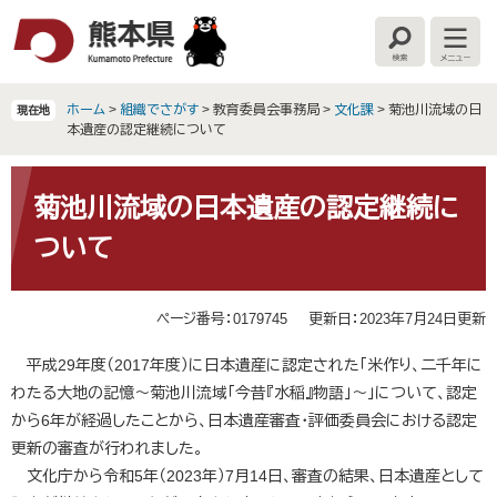
ペ
メ
ー
ニ
検
メ
ジ
ュ
索
ニ
の
ー
ュ
ー
先
を
ホーム
>
組織でさがす
>
教育委員会事務局
>
文化課
>
菊池川流域の日
現在地
頭
飛
本遺産の認定継続について
で
ば
す
し
本
。
て
文
菊池川流域の日本遺産の認定継続に
本
ついて
文
へ
ページ番号：0179745
更新日：2023年7月24日更新
平成29年度（2017年度）に日本遺産に認定された「米作り、二千年に
わたる大地の記憶～菊池川流域「今昔『水稲』物語」～」について、認定
から6年が経過したことから、日本遺産審査・評価委員会における認定
更新の審査が行われました。
文化庁から令和5年（2023年）7月14日、審査の結果、日本遺産として