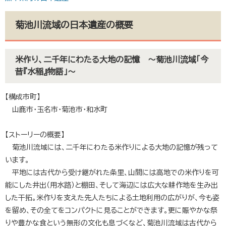
菊池川流域の日本遺産の概要
米作り、二千年にわたる大地の記憶 ～菊池川流域「今
昔『水稲』物語」～
【構成市町】
山鹿市・玉名市・菊池市・和水町
【ストーリーの概要】
菊池川流域には、二千年にわたる米作りによる大地の記憶が残って
います。
平地には古代から受け継がれた条里、山間には高地での米作りを可
能にした井出（用水路）と棚田、そして海辺には広大な耕作地を生み出
した干拓。米作りを支えた先人たちによる土地利用の広がりが、今も姿
を留め、その全てをコンパクトに見ることができます。更に賑やかな祭
りや豊かな食という無形の文化も息づくなど、菊池川流域は古代から