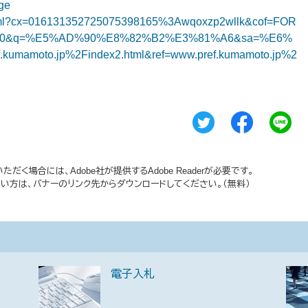
oge
h.html?cx=016131352725075398165%3Awqoxzp2wllk&cof=FOR
gory=0&q=%E5%AD%90%E8%82%B2%E3%81%A6&sa=%E6%
umamoto.jp%2Findex2.html&ref=www.pref.kumamoto.jp%2
だく場合には、Adobe社が提供するAdobe Readerが必要です。
持ちでない方は、バナーのリンク先からダウンロードしてください。（無料）
電子入札