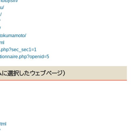
otojisin/
u/
/
/
/
satokumamoto/
tml
il.php?sec_sec1=1
stionnaire.php?openid=5
ムに選択したウェブページ）
html
/