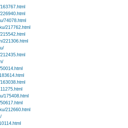
4/163767.html
8/226940.html
ku/74078.html
oku/217762.html
8/215542.html
an/221306.html
u/
1/212435.html
n/
/50014.html
/183614.html
e/163038.html
/211275.html
ku/175408.html
/50617.html
oku/212660.html
/
210114.html