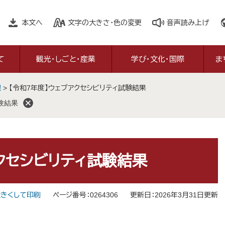
本文へ
文字の大きさ・色の変更
音声読み上げ
て
観光・しごと・産業
学び・文化・国際
ま
課
>
【令和7年度】ウェブアクセシビリティ試験結果
験結果
アクセシビリティ試験結果
きくして印刷
ページ番号：0264306
更新日：2026年3月31日更新