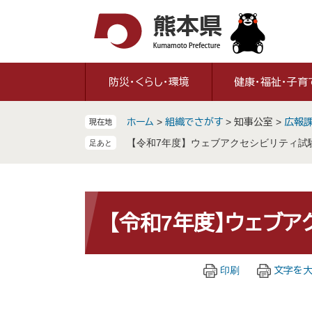
ペ
メ
ー
ニ
ジ
ュ
の
ー
先
を
防災・くらし・環境
健康・福祉・子育
頭
飛
で
ば
ホーム
>
組織でさがす
>
知事公室
>
広報
現在地
す
し
。
て
【令和7年度】ウェブアクセシビリティ試
本
文
へ
本
文
【令和7年度】ウェブ
印刷
文字を大