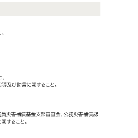
と。
と。
指導及び助言に関すること。
務員災害補償基金支部審査会、公務災害補償認
関すること。