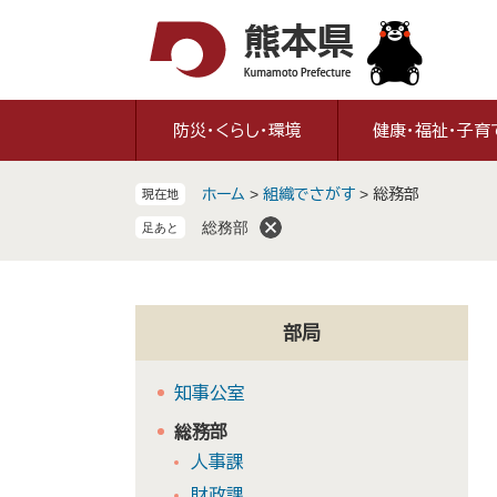
ペ
メ
ー
ニ
ジ
ュ
の
ー
先
を
防災・くらし・環境
健康・福祉・子育
頭
飛
で
ば
ホーム
>
組織でさがす
>
総務部
現在地
す
し
。
て
総務部
本
文
へ
部局
知事公室
総務部
人事課
財政課