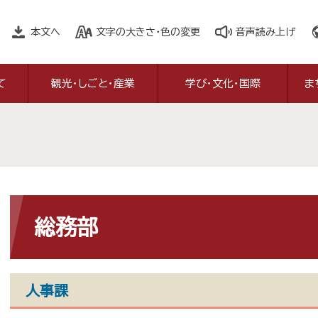
本文へ
文字の大きさ・色の変更
音声読み上げ
て
観光・しごと・産業
学び・文化・国際
ま
本
文
総務部
人事課