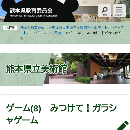
ペ
メ
ー
ニ
ジ
ュ
の
ー
先
を
現在地
熊本県教育委員会
>
熊本県立美術館
>
鑑賞ツール アートカード
>
ア
頭
飛
ートカードゲーム ～ 目次 ～
>
ゲーム(8) みつけて！ガラシャゲー
ム
で
ば
す
し
。
て
本
文
熊本県立美術館
へ
本
文
ゲーム(8) みつけて！ガラシ
ャゲーム