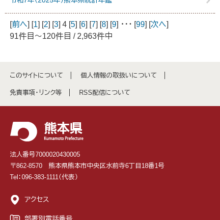
令和7年（2025年）熊本県統計年鑑
[
前へ
] [
1
] [
2
] [
3
] 4 [
5
] [
6
] [
7
] [
8
] [
9
] ･･･ [
99
] [
次へ
]
91件目～120件目 / 2,963件中
このサイトについて
個人情報の取扱いについて
免責事項・リンク等
RSS配信について
法人番号7000020430005
〒862-8570 熊本県熊本市中央区水前寺6丁目18番1号
Tel：096-383-1111（代表）
アクセス
部署別電話番号