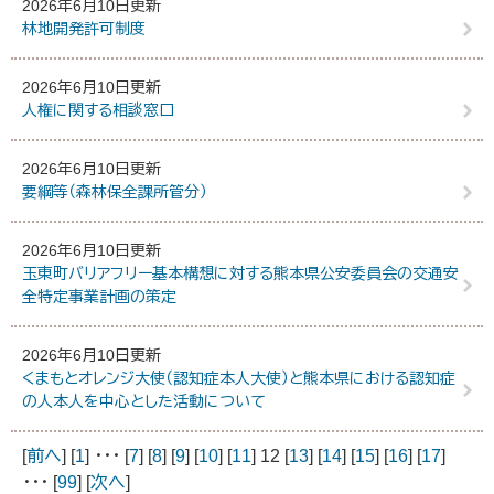
2026年6月10日更新
林地開発許可制度
2026年6月10日更新
人権に関する相談窓口
2026年6月10日更新
要綱等（森林保全課所管分）
2026年6月10日更新
玉東町バリアフリー基本構想に対する熊本県公安委員会の交通安
全特定事業計画の策定
2026年6月10日更新
くまもとオレンジ大使（認知症本人大使）と熊本県における認知症
の人本人を中心とした活動について
[
前へ
] [
1
] ･･･ [
7
] [
8
] [
9
] [
10
] [
11
] 12 [
13
] [
14
] [
15
] [
16
] [
17
]
･･･ [
99
] [
次へ
]