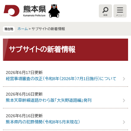
ペ
メ
ー
ニ
検
メ
ジ
ュ
索
ニ
の
ー
ュ
ー
先
を
ホーム
>
サブサイトの新着情報
現在地
頭
飛
で
ば
本
す
し
文
サブサイトの新着情報
。
て
本
文
へ
2026年6月17日更新
経営事項審査の改正（令和8年（2026年）7月1日施行）について
2026年6月16日更新
熊本天草幹線道路かわら版「大矢野道路編」発刊
2026年6月16日更新
熊本県内の犯罪情勢（令和8年5月末現在）