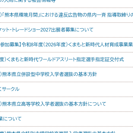
らの大雨に関する被害情報等
年度）「熊本県環境月間」における違反広告物の県内一斉 指導取締
ケット・トレードショー2027出展者募集について
参加募集】令和8年度（2026年度）くまもと新時代人材育成事業
年度）くまもと新時代ワールドアスリート指定選手指定証交付式
年度）熊本県立併設型中学校入学者選抜の基本方針
くサークル
年度）熊本県立高等学校入学者選抜の基本方針について
業について