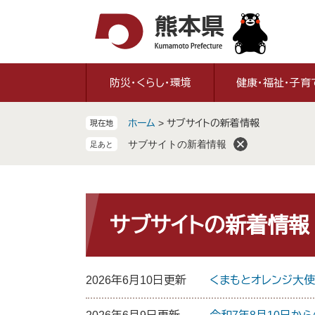
ペ
メ
ー
ニ
ジ
ュ
の
ー
先
を
防災・くらし・環境
健康・福祉・子育
頭
飛
で
ば
ホーム
>
サブサイトの新着情報
現在地
す
し
。
て
サブサイトの新着情報
本
文
へ
本
文
サブサイトの新着情報
2026年6月10日更新
くまもとオレンジ大