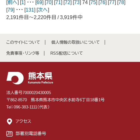
[
前へ
] [
1
] ･･･ [
69
] [
70
] [
71
] [
72
] [
73
] 74 [
75
] [
76
] [
77
] [
78
]
[
79
] ･･･ [
131
] [
次へ
]
2,191件目～2,220件目 / 3,919件中
このサイトについて
個人情報の取扱いについて
免責事項・リンク等
RSS配信について
法人番号7000020430005
〒862-8570 熊本県熊本市中央区水前寺6丁目18番1号
Tel：096-383-1111（代表）
アクセス
部署別電話番号