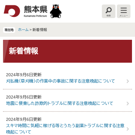
ペ
メ
ー
ニ
検
メ
ジ
ュ
索
ニ
の
ー
ュ
ー
先
を
ホーム
>
新着情報
現在地
頭
飛
で
ば
本
す
し
文
新着情報
。
て
本
文
へ
2024年9月6日更新
刈払機（草刈機）の作業中の事故に関する注意喚起について
2024年9月6日更新
地震に便乗した詐欺的トラブルに関する注意喚起について
2024年9月6日更新
スキマ時間に気軽に稼げる等とうたう副業トラブルに関する注意
喚起について