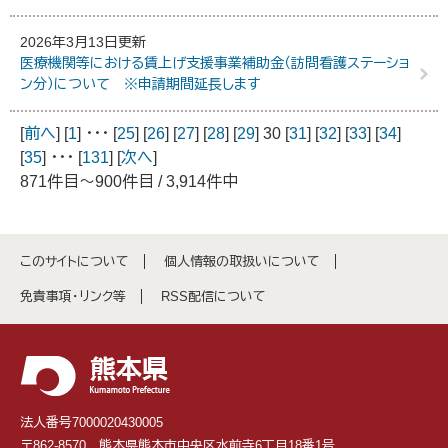
2026年3月13日更新
医療機関等における賃上げ支援事業補助金（訪問看護ステーショ
ン分）について ※申請期間延長します
[
前へ
] [
1
] ･･･ [
25
] [
26
] [
27
] [
28
] [
29
] 30 [
31
] [
32
] [
33
] [
34
]
[
35
] ･･･ [
131
] [
次へ
]
871件目～900件目 / 3,914件中
このサイトについて
個人情報の取扱いについて
免責事項・リンク等
RSS配信について
法人番号7000020430005
〒862-8570 熊本県熊本市中央区水前寺6丁目18番1号