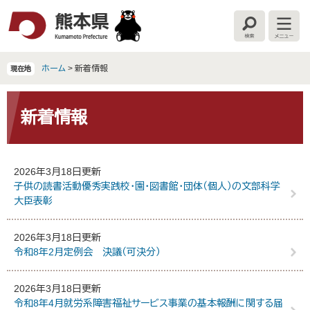
ペ
メ
ー
ニ
検
メ
ジ
ュ
索
ニ
の
ー
ュ
ー
先
を
ホーム
>
新着情報
現在地
頭
飛
で
ば
本
す
し
文
新着情報
。
て
本
文
へ
2026年3月18日更新
子供の読書活動優秀実践校・園・図書館・団体（個人）の文部科学
大臣表彰
2026年3月18日更新
令和8年2月定例会 決議（可決分）
2026年3月18日更新
令和8年4月就労系障害福祉サービス事業の基本報酬に関する届