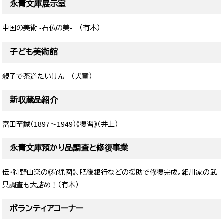
永青文庫展示室
中国の美術 -石仏の美- （有木）
子ども美術館
親子で茶道たいけん （犬童）
新収蔵品紹介
富田至誠（1897～1949）《復習》（井上）
永青文庫預かり品調査と修復事業
伝・狩野山楽の《狩猟図》、肥後銀行などの援助で修復完成。細川家の武
具調査も大詰め！（有木）
ボランティアコーナー