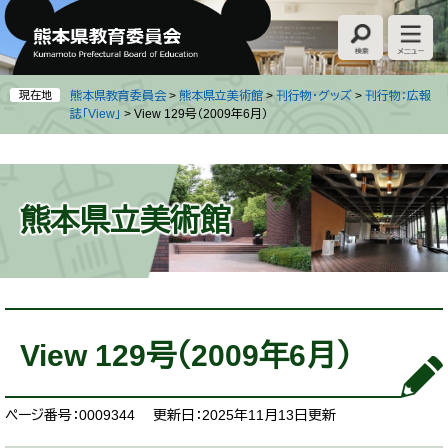
ペ
メ
ー
ニ
ジ
ュ
の
ー
先
を
現在地
熊本県教育委員会
>
熊本県立美術館
>
刊行物・グッズ
>
刊行物：広報
頭
飛
誌「View」
>
View 129号（2009年6月）
で
ば
す
し
。
て
本
熊本県立美術館
文
へ
本
文
View 129号（2009年6月）
ページ番号：0009344
更新日：2025年11月13日更新