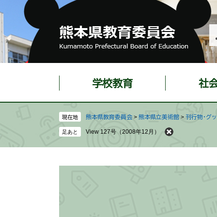
ペ
メ
ー
ニ
ジ
ュ
の
ー
先
を
頭
飛
で
ば
学校教育
社
す
し
。
て
本
熊本県教育委員会
>
熊本県立美術館
>
刊行物・グ
現在地
文
View 127号（2008年12月）
へ