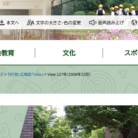
本文へ
文字の大きさ・色の変更
音声読み上げ
会教育
文化
スポ
ッズ
>
刊行物：広報誌「View」
>
View 127号（2008年12月）