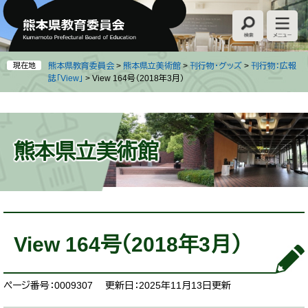
ペ
メ
ー
ニ
ジ
ュ
の
ー
先
を
現在地
熊本県教育委員会
>
熊本県立美術館
>
刊行物・グッズ
>
刊行物：広報
頭
飛
誌「View」
>
View 164号（2018年3月）
で
ば
す
し
。
て
本
熊本県立美術館
文
へ
本
文
View 164号（2018年3月）
ページ番号：0009307
更新日：2025年11月13日更新