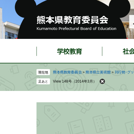
ペ
メ
ー
ニ
ジ
ュ
の
ー
先
を
頭
飛
で
ば
学校教育
社
す
し
。
て
本
熊本県教育委員会
>
熊本県立美術館
>
刊行物・グ
現在地
文
View 148号（2014年3月）
へ