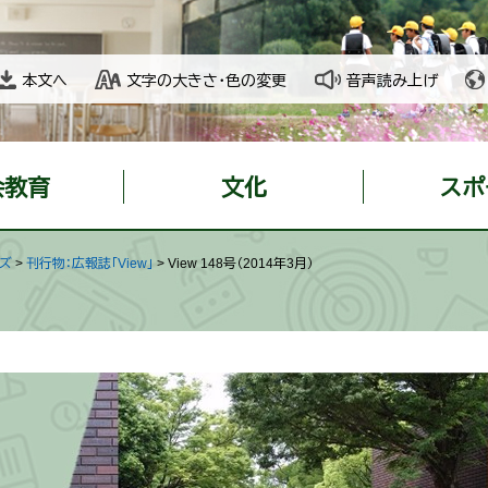
本文へ
文字の大きさ・色の変更
音声読み上げ
会教育
文化
スポ
ッズ
>
刊行物：広報誌「View」
>
View 148号（2014年3月）