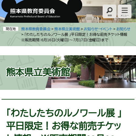
ペ
メ
ー
ニ
ジ
ュ
の
ー
先
を
現在地
熊本県教育委員会
>
熊本県立美術館
>
お知らせ・イベント
>
お知らせ
頭
飛
>
「わたしたちのルノワール展 」平日限定！お得な前売チケット情報
※販売期間：6月16日（火曜日）～7月17日（金曜日）まで
で
ば
す
し
。
て
本
文
熊本県立美術館
へ
本
文
「わたしたちのルノワール展 」
平日限定！お得な前売チケッ