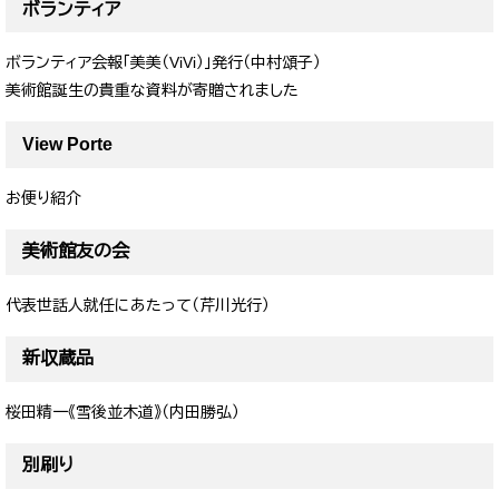
ボランティア
ボランティア会報「美美（ViVi）」発行（中村頌子）
美術館誕生の貴重な資料が寄贈されました
View Porte
お便り紹介
美術館友の会
代表世話人就任にあたって（芹川光行）
新収蔵品
桜田精一《雪後並木道》（内田勝弘）
別刷り