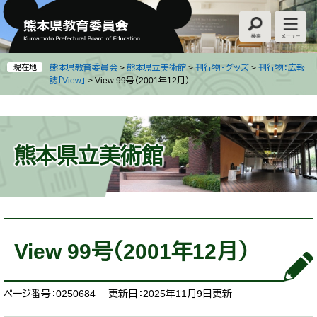
ペ
メ
ー
ニ
ジ
ュ
の
ー
先
を
現在地
熊本県教育委員会
>
熊本県立美術館
>
刊行物・グッズ
>
刊行物：広報
頭
飛
誌「View」
>
View 99号（2001年12月）
で
ば
す
し
。
て
本
熊本県立美術館
文
へ
本
文
View 99号（2001年12月）
ページ番号：0250684
更新日：2025年11月9日更新