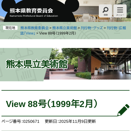
ペ
メ
ー
ニ
ジ
ュ
の
ー
先
を
現在地
熊本県教育委員会
>
熊本県立美術館
>
刊行物・グッズ
>
刊行物：広報
頭
飛
誌「View」
>
View 88号（1999年2月）
で
ば
す
し
。
て
本
熊本県立美術館
文
へ
本
文
View 88号（1999年2月）
ページ番号：0250671
更新日：2025年11月9日更新