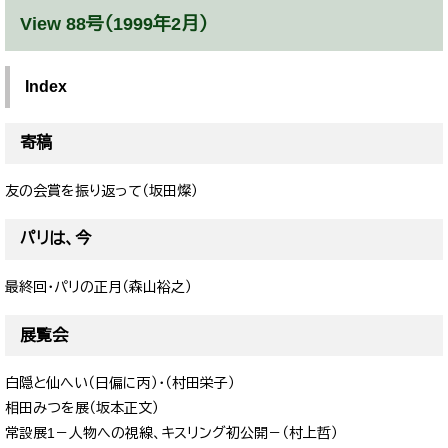
View 88号（1999年2月）
Index
寄稿
友の会賞を振り返って（坂田燦）
パリは、今
最終回・パリの正月（森山裕之）
展覧会
白隠と仙へい（日偏に丙）・（村田栄子）
相田みつを展（坂本正文）
常設展1－人物への視線、キスリング初公開－（村上哲）