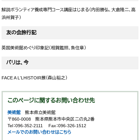
解説ボランティア養成専門コース講座はじまる（内田勝弘、大倉隆二、高
浜州賀子）
友の会旅行記
英国美術館めぐり印象記（相賀鑑照、魚住章）
パリは、今
FACE A L'LHISTOIR展（森山裕之）
このページに関するお問い合わせ先
美術館
熊本県立美術館
〒860-0008
熊本県熊本市中央区二の丸2番
Tel：096-352-2111
Fax：096-326-1512
メールでのお問い合わせはこちら