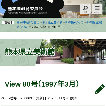
ペ
メ
ー
ニ
ジ
ュ
の
ー
先
を
現在地
熊本県教育委員会
>
熊本県立美術館
>
刊行物・グッズ
>
刊行物：広報
頭
飛
誌「View」
>
View 80号（1997年3月）
で
ば
す
し
。
て
本
熊本県立美術館
文
へ
本
文
View 80号（1997年3月）
ページ番号：0250663
更新日：2025年11月9日更新