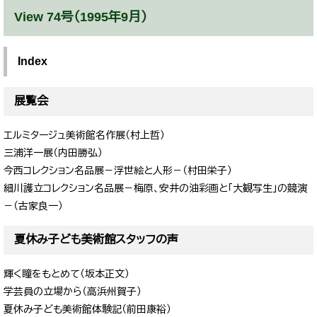
View 74号（1995年9月）
Index
展覧会
エルミタージュ美術館名作展（村上哲）
三浦洋一展（内田勝弘）
今西コレクション名品展－浮世絵と人形－（村田栄子）
細川護立コレクション名品展－梅原、安井の油彩画と「大観写生」の競演
－（古家良一）
夏休み子ども美術館スタッフの声
輝く瞳をもとめて（坂本正文）
学芸員の立場から（高浜州賀子）
​夏休み子ども美術館体験記（前田康裕）