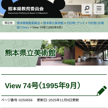
ペ
メ
ー
ニ
ジ
ュ
の
ー
先
を
現在地
熊本県教育委員会
>
熊本県立美術館
>
刊行物・グッズ
>
刊行物：広報
頭
飛
誌「View」
>
View 74号（1995年9月）
で
ば
す
し
。
て
本
熊本県立美術館
文
へ
本
文
View 74号（1995年9月）
ページ番号：0250656
更新日：2025年11月9日更新