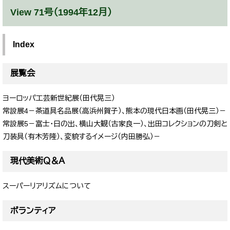
View 71号（1994年12月）
Index
展覧会
ヨーロッパ工芸新世紀展（田代晃三）
常設展4－茶道具名品展（高浜州賀子）、熊本の現代日本画（田代晃三）－
常設展5－富士・日の出、横山大観（古家良一）、出田コレクションの刀剣と
刀装具（有木芳隆）、変貌するイメージ（内田勝弘）－
現代美術Ｑ＆Ａ
スーパーリアリズムについて
ボランティア