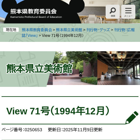
ペ
メ
ー
ニ
ジ
ュ
の
ー
先
を
現在地
熊本県教育委員会
>
熊本県立美術館
>
刊行物・グッズ
>
刊行物：広報
頭
飛
誌「View」
>
View 71号（1994年12月）
で
ば
す
し
。
て
本
熊本県立美術館
文
へ
本
文
View 71号（1994年12月）
ページ番号：0250653
更新日：2025年11月9日更新