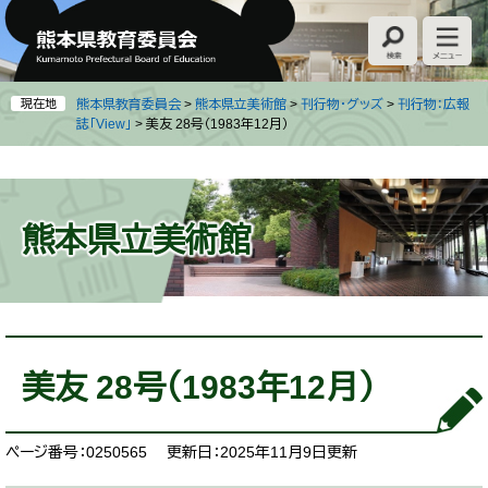
ペ
メ
ー
ニ
ジ
ュ
の
ー
先
を
現在地
熊本県教育委員会
>
熊本県立美術館
>
刊行物・グッズ
>
刊行物：広報
頭
飛
誌「View」
>
美友 28号（1983年12月）
で
ば
す
し
。
て
本
熊本県立美術館
文
へ
本
文
美友 28号（1983年12月）
ページ番号：0250565
更新日：2025年11月9日更新