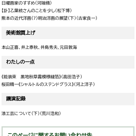
日曜画家のすすめ（河端脩）
【訃】乙葉統さんのことを少し（松下博）
熊本の近代洋画（7）明治洋画の展望（下）（古家良一）
美術館買上げ
本山正喜、井上泰秋、井島秀夫、元田敦海
わたしの一点
《能装束 黒地秋草霞模様縫箔》（高田浩子）
桜田精一《シャルトルのステンドグラス》（河上洋子）
講演記録
漆工芸について（下）（荒川浩和）
このページに関するお問い合わせ先