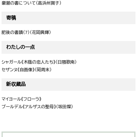
豪潮の書について（高浜州賀子）
寄稿
肥後の書蹟（7）（花岡興輝）
わたしの一点
シャガール《木蔭の恋人たち》（日隈歌南）
セザンヌ《自画像》（岡周末）
新収蔵品
マイヨール《フローラ》
ブールデル《アルザスの聖母》（坂田燦）