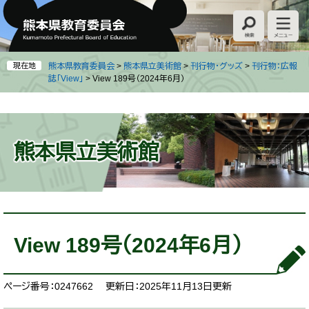
ペ
メ
ー
ニ
ジ
ュ
の
ー
先
を
現在地
熊本県教育委員会
>
熊本県立美術館
>
刊行物・グッズ
>
刊行物：広報
頭
飛
誌「View」
>
View 189号（2024年6月）
で
ば
す
し
。
て
本
熊本県立美術館
文
へ
本
文
View 189号（2024年6月）
ページ番号：0247662
更新日：2025年11月13日更新