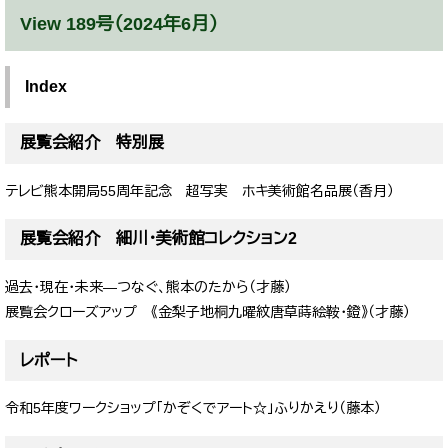
View 189号（2024年6月）
Index
展覧会紹介 特別展
テレビ熊本開局55周年記念 超写実 ホキ美術館名品展（香月）
展覧会紹介 細川・美術館コレクション2
過去・現在・未来―つなぐ、熊本のたから（才藤）
展覧会クローズアップ 《金梨子地桐九曜紋唐草蒔絵鞍・鐙》（才藤）
レポート
令和5年度ワークショップ「かぞくでアート☆」ふりかえり（藤本）