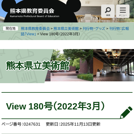
ペ
メ
ー
ニ
ジ
ュ
の
ー
先
を
現在地
熊本県教育委員会
>
熊本県立美術館
>
刊行物・グッズ
>
刊行物：広報
頭
飛
誌「View」
>
View 180号（2022年3月）
で
ば
す
し
。
て
本
熊本県立美術館
文
へ
本
文
View 180号（2022年3月）
ページ番号：0247631
更新日：2025年11月13日更新