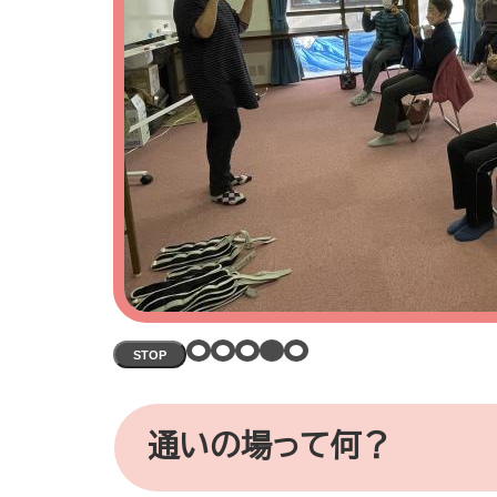
STOP
本
文
通いの場って何？