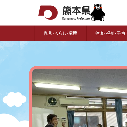
ペ
メ
ー
ニ
ジ
ュ
の
ー
先
を
防災・くらし・環境
健康・福祉・子育
頭
飛
で
ば
す
し
通
。
て
本
い
文
へ
の
場