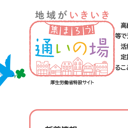
高
等で
活
定
るこ
厚生労働省特設サイト