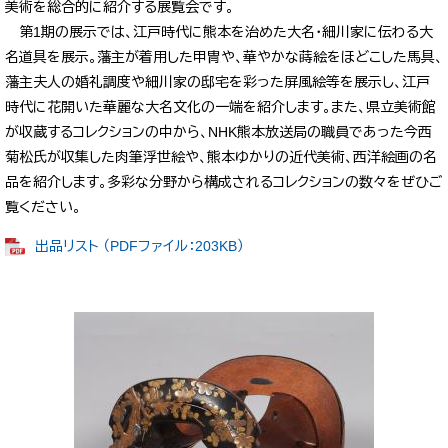
美術を総合的に紹介する展覧会です。
第1期の展示では、江戸時代に熊本を治めた大名・細川家に伝わる大
名道具を展示。藩主が着用した甲冑や、華やかな蒔絵をほどこした馬具、
藩主夫人の婚礼調度や細川家の邸宅を彩った屏風絵等を展示し、江戸
時代に花開いた華麗な大名文化の一端を紹介します。また、県立美術館
が収蔵するコレクションの中から、NHK熊本放送局の職員であった今西
菊松氏が収集した肉筆浮世絵や、熊本ゆかりの近代美術、西洋絵画の名
品を紹介します。多彩な分野から構成されるコレクションの数々をぜひご
覧ください。
出品リスト （PDFファイル：203KB）