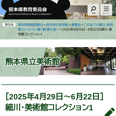
ペ
メ
ー
ニ
ジ
ュ
の
ー
先
を
現在地
熊本県教育委員会
>
熊本県立美術館
>
展覧会
>
これまでの細川・美術
頭
飛
館コレクション展（第2展示室）
>
［2025年4月29日～6月22日］細川・美
術館コレクション1
で
ば
す
し
。
て
本
文
熊本県立美術館
へ
本
文
［2025年4月29日～6月22日］
細川・美術館コレクション1