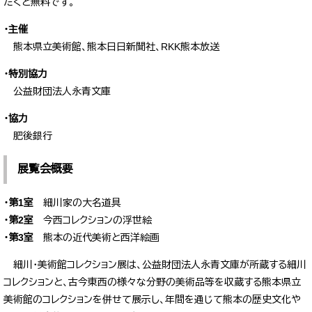
だくと無料です。
・主催
熊本県立美術館、熊本日日新聞社、RKK熊本放送
・特別協力
公益財団法人永青文庫
・協力
肥後銀行
展覧会概要​
・第1室
細川家の大名道具
・第2室
今西コレクションの浮世絵
・第3室
熊本の近代美術と西洋絵画​
細川・美術館コレクション展は、公益財団法人永青文庫が所蔵する細川
コレクションと、古今東西の様々な分野の美術品等を収蔵する熊本県立
美術館のコレクションを併せて展示し、年間を通じて熊本の歴史文化や