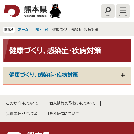
ペ
メ
ー
ニ
検
メ
ジ
ュ
索
ニ
の
ー
ュ
ー
先
を
ホーム
>
申請・手続
>
健康づくり、感染症・疾病対策
現在地
頭
飛
で
ば
本
す
し
文
健康づくり、感染症・疾病対策
。
て
本
文
へ
健康づくり、感染症・疾病対策
このサイトについて
個人情報の取扱いについて
免責事項・リンク等
RSS配信について