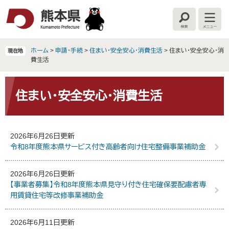
ペ
メ
ー
ニ
検
メ
ジ
ュ
索
ニ
の
ー
ュ
ー
先
を
ホーム
>
申請・手続
>
住まい・安全安心・消費生活
>
住まい・安全安心・消
現在地
頭
飛
費生活
で
ば
す
し
本
。
て
文
住まい・安全安心・消費生活
本
文
へ
2026年6月26日更新
令和8年度熊本県サービス付き高齢者向け住宅整備事業補助金
2026年6月26日更新
【事業者募集】令和8年度熊本県見守り付き住宅確保要配慮者専
用賃貸住宅等改修事業補助金
2026年6月11日更新