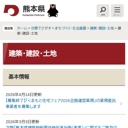
ペ
メ
ー
ニ
検
メ
ジ
ュ
索
ニ
の
ー
ュ
ー
先
を
ホーム
>
分類でさがす
>
まちづくり・社会基盤
>
建築・建設・土地
>
建
現在地
頭
飛
築・建設・土地
で
ば
す
し
本
。
て
文
建築・建設・土地
本
文
へ
基本情報
2026年4月14日更新
【募集終了】「くまもと住宅フェア2026企画運営業務」の業務委託
事業者を募集します
2026年3月3日更新
次期「熊本県建築物耐震改修促進計画（素案）」に関するご意見の