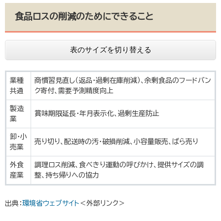
食品ロスの削減のためにできること
表のサイズを切り替える
業種
商慣習見直し（返品・過剰在庫削減）、余剰食品のフードバン
共通
ク寄付、需要予測精度向上
製造
賞味期限延長・年月表示化、過剰生産防止
業
卸・小
売り切り、配送時の汚・破損削減、小容量販売、ばら売り
売業
外食
調理ロス削減、食べきり運動の呼びかけ、提供サイズの調
産業
整、持ち帰りへの協力
出典：
環境省ウェブサイト
＜外部リンク＞