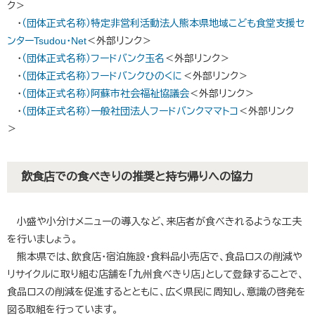
ク＞
・
（団体正式名称）特定非営利活動法人熊本県地域こども食堂支援セ
ンターTsudou・Net
＜外部リンク＞
・
（団体正式名称）フードバンク玉名
＜外部リンク＞
・
（団体正式名称）フードバンクひのくに
＜外部リンク＞
・
（団体正式名称）阿蘇市社会福祉協議会
＜外部リンク＞
・
（団体正式名称）一般社団法人フードバンクママトコ
＜外部リンク
＞
飲食店での食べきりの推奨と持ち帰りへの協力
小盛や小分けメニューの導入など、来店者が食べきれるような工夫
を行いましょう。
熊本県では、飲食店・宿泊施設・食料品小売店で、食品ロスの削減や
リサイクルに取り組む店舗を「九州食べきり店」として登録することで、
食品ロスの削減を促進するとともに、広く県民に周知し、意識の啓発を
図る取組を行っています。