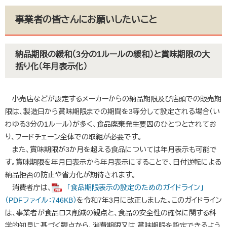
事業者の皆さんにお願いしたいこと
納品期限の緩和（3分の1ルールの緩和）と賞味期限の大
括り化（年月表示化）
小売店などが設定するメーカーからの納品期限及び店頭での販売期
限は、製造日から賞味期限までの期間を3等分して設定される場合（い
わゆる3分の1ルール）が多く、食品廃棄発生要因のひとつとされてお
り、フードチェーン全体での取組が必要です。
また、賞味期限が3か月を超える食品については年月表示も可能で
す。賞味期限を年月日表示から年月表示にすることで、日付逆転による
納品拒否の防止や省力化が期待されます。
消費者庁は、
「食品期限表示の設定のためのガイドライン」
（PDFファイル：746KB）
を令和7年3月に改正しました。このガイドライン
は、事業者が食品ロス削減の観点と、食品の安全性の確保に関する科
学的知見に基づく観点から、消費期限又は 賞味期限を設定できるよう