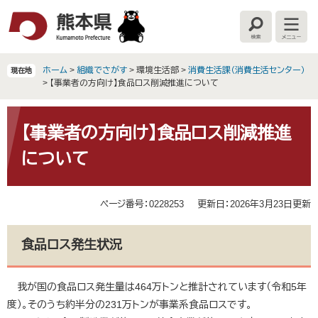
ペ
メ
ー
ニ
検
メ
ジ
ュ
索
ニ
の
ー
ュ
ー
先
を
ホーム
>
組織でさがす
>
環境生活部
>
消費生活課（消費生活センター）
現在地
頭
飛
>
【事業者の方向け】食品ロス削減推進について
で
ば
す
し
本
。
て
文
【事業者の方向け】食品ロス削減推進
本
について
文
へ
ページ番号：0228253
更新日：2026年3月23日更新
食品ロス発生状況
我が国の食品ロス発生量は464万トンと推計されています（令和5年
度）。そのうち約半分の231万トンが事業系食品ロスです。