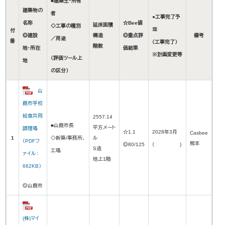
■建築主・所有
建築物の
者
●工事完了予
名称
☆Bee値
延床面積
◇工事の種別
定
付
◎建設
構造
◎重点評
備考
／用途
番
（工事完了）
階数
地・所在
価結果
※計画変更等
（評価ツール上
地
の区分）
山
鹿市学校
給食共同
2557.14
■山鹿市長
平方メート
調理場
☆1.1
2028年3月
Casbee
1
◇新築/事務所、
ル
（PDFフ
熊本
◎80/125
（ )
S造
工場
ァイル：
地上1階
662KB）
◎山鹿市
(株)マイ