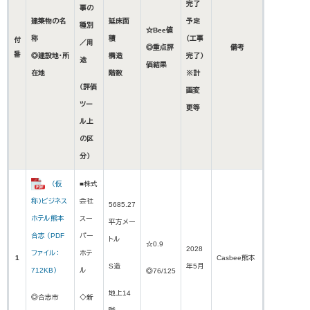
完了
事の
建築物の名
延床面
予定
種別
☆Bee値
称
積
（工事
付
／用
◎重点評
備考
番
◎建設地・所
構造
完了）
途
価結果
在地
階数
​※計
（評価
画変
ツー
更等
ル上
の区
分）
（仮
■株式
称）ビジネス
会社
5685.27
ホテル熊本
スー
平方メー
合志 （PDF
パー
トル
☆0.9
2028
ファイル：
ホテ
1
Casbee熊本
S造
年5月
712KB）
ル
◎76/125
地上14
◎合志市
◇新