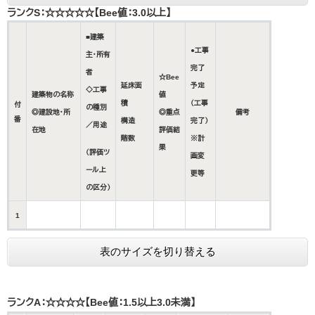
ランクS：☆☆☆☆☆【Bee値：3.0以上】
■建築
●工事
主・所有
完了
者
☆Bee
延床面
予定
◇工事
建築物の名称
値
積
（工事
付
の種別
◎建設地・所
◎重点
備考
番
構造
完了）
／用途
在地
評価結
階数
※計
果
（評価ツ
画変
ール上
更等
の区分）
1
表のサイズを切り替える
ランクA：☆☆☆☆【Bee値：1.5以上3.0未満】