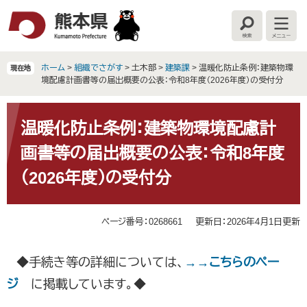
ペ
メ
ー
ニ
検
メ
ジ
ュ
索
ニ
の
ー
ュ
ー
先
を
ホーム
>
組織でさがす
>
土木部
>
建築課
>
温暖化防止条例：建築物環
現在地
頭
飛
境配慮計画書等の届出概要の公表：令和8年度（2026年度）の受付分
で
ば
す
し
本
。
て
文
温暖化防止条例：建築物環境配慮計
本
画書等の届出概要の公表：令和8年度
文
へ
（2026年度）の受付分
ページ番号：0268661
更新日：2026年4月1日更新
◆手続き等の詳細については、
→→こちらのペー
ジ
に掲載しています。◆