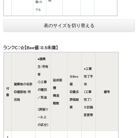
階
築/ホ
テル
表のサイズを切り替える
ランクC：☆【Bee値：0.5未満】
■建築
主・所有
●工事
者
☆Bee
完了予
延床面
◇工事
建築物の名称
値
定
積
付
の種別
◎建設地・所
◎重点
（工事
備考
番
構造
／用途
在地
評価結
完了）
階数
果
※計画
（評価ツ
変更等
ール上
の区分）
1