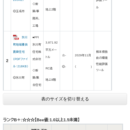
評価ツー
◇新
ル
地上2階
◎玉名市
築/事
務所、
工場
氷川
■PFI
3,871.92
町地域優良
氷川町
平方メー
賃貸住宅
住宅株
熊本県独
☆-
2029年11月
トル
自の環境
（PDFファイ
式会社
2
性能評価
ル：218KB）
◎-
（ )
RC造
ツール
◇新
◎氷川町
築/集
地上8階
合住宅
表のサイズを切り替える
ランクB＋:☆☆☆【Bee値:1.0以上1.5未満】