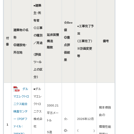
■建築
主・所
有者
☆Bee
●工事完了予
◇工事
建築物の名
値
定
延床面積
の種別
称
◎重
付
構造
（工事完了）
備考
／用途
番
◎建設地・
点評
階数
※計画変更
所在地
価結
（評価
等
果
ツール
上の区
分）
ダル
■ダル
マエレクトロ
マエレ
ニクス総合
クトロ
3300.21
熊本県独
検査センタ
ニクス
平方メー
自の
ー （PDFフ
株式会
☆-
2026年12月
トル
1
ァイル：
社
環境性能
◎-
（ )
S造
285KB）