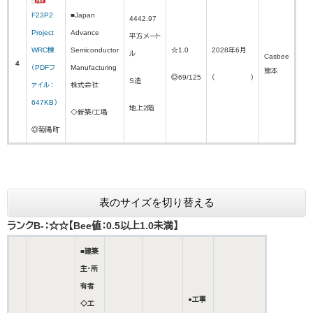
F23P2
■Japan
4442.97
Project
Advance
平方メート
WRC棟
Semiconductor
☆1.0
2028年6月
ル
Casbee
4
（PDFフ
Manufacturing
熊本
◎69/125
（ ）
S造
ァイル：
株式会社
647KB）
地上2階
◇新築/工場
◎菊陽町
表のサイズを切り替える
ランクB-：☆☆【Bee値：0.5以上1.0未満】
■建築
主・所
有者
●工事
◇工