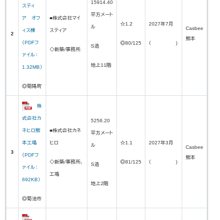
15914.40
スティ
平方メート
ア オフ
■株式会社マイ
☆1.2
2027年7月
ル
Casbee
ィス棟
スティア
2
熊本
（PDFフ
◎80/125
（ )
S造
◇新築/事務所
ァイル：
地上11階
1.32MB）
◎菊陽町
株
式会社カ
5256.20
ネヒロ熊
■株式会社カネ
平方メート
本工場
ヒロ
☆1.1
2027年3月
ル
Casbee
3
（PDFフ
熊本
◇新築/事務所、
◎81/125
（ )
S造
ァイル：
工場
692KB）
地上2階
◎菊池市