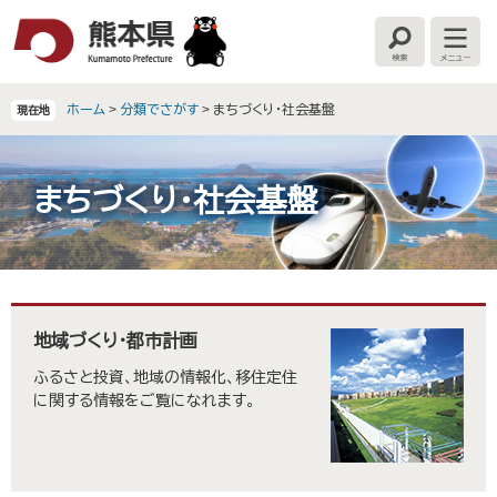
ペ
メ
ー
ニ
検
メ
ジ
ュ
索
ニ
の
ー
ュ
ー
先
を
ホーム
>
分類でさがす
>
まちづくり・社会基盤
現在地
頭
飛
で
ば
す
し
まちづくり・社会基盤
。
て
本
文
へ
本
文
地域づくり・都市計画
ふるさと投資、地域の情報化、移住定住
に関する情報をご覧になれます。