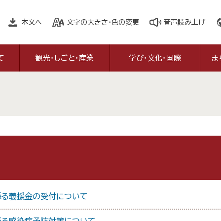
本文へ
文字の大きさ・色の変更
音声読み上げ
て
観光・しごと・産業
学び・文化・国際
ま
係る義援金の受付について