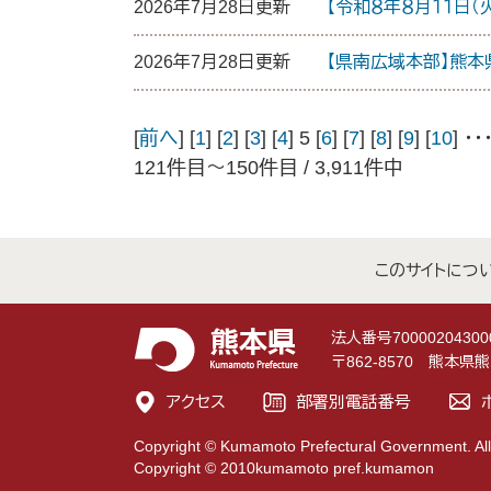
2026年7月28日更新
【令和８年８月１１日
2026年7月28日更新
【県南広域本部】熊
[
前へ
] [
1
] [
2
] [
3
] [
4
] 5 [
6
] [
7
] [
8
] [
9
] [
10
] ･･･
121件目～150件目 / 3,911件中
このサイトにつ
法人番号70000204300
〒862-8570 熊本
アクセス
部署別電話番号
Copyright © Kumamoto Prefectural Government. All
Copyright © 2010kumamoto pref.kumamon