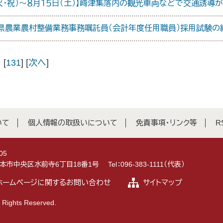
（火・祝）～８月１５日（土）】﨑津集落内の観光車両などで交通誘導
本県農業農村整備業務事務嘱託員（会計年度任用職員）採用試験の
 [
131
] [
次へ
]
いて
個人情報の取扱いについて
免責事項・リンク等
R
05
県熊本市中央区水前寺6丁目18番1号
Tel：096-383-1111（代表）
ホームページに関するお問い合わせ
サイトマップ
 Rights Reserved.