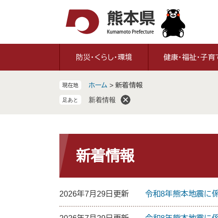
ペ
メ
ー
ニ
ジ
ュ
の
ー
先
を
防災・くらし・環境
健康・福祉・子育
頭
飛
で
ば
ホーム
>
新着情報
現在地
す
し
。
て
新着情報
本
文
へ
本
文
新着情報
2026年7月29日更新
令和8年熊本地震に