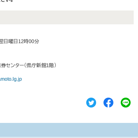
翌日曜日12時00分
券センター（県庁新館1階）
moto.lg.jp