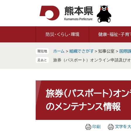
ペ
メ
ー
ニ
ジ
ュ
の
ー
先
を
防災・くらし・環境
健康・福祉・子育
頭
飛
で
ば
ホーム
>
組織でさがす
>
知事公室
>
国際
現在地
す
し
。
て
旅券（パスポート）オンライン申請及びオ
本
文
へ
本
文
旅券（パスポート）オ
のメンテナンス情報
印刷
文字を大