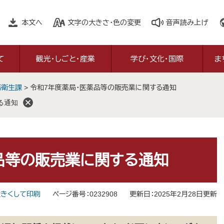
本文へ
文字の大きさ・色の変更
音声読み上げ
て
観光・しごと・産業
学び・文化・国際
ま
務衛生課
>
令和7年度薬局・医薬品等の販売業に関する通知
る通知
品等の販売業に関する通知
きくして印刷
ページ番号：0232908
更新日：2025年2月28日更新