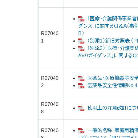
「医療・介護関係事業
ダンス」に関するＱ＆Ａ（事例
R07040
B）
1
（別添1）新旧対照表 （PD
（別添2）「医療・介護
めのガイダンス」に関するQa 
R07040
医薬品・医療機器等安全性
2
医薬品安全性情報No.418
R07040
使用上の注意改訂について
8
R07040
一般的名称「家庭用精
8
い等について （PDFファイル：