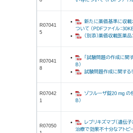
新たに薬価基準に収載
R07041
ついて （PDFファイル：30K
5
（別添）薬価収載医薬品コー
「試験問題の作成に関する
​R07041
B）
8
試験問題作成に関する手引き
R07042
ゾフルーザ錠20 mg 
1
B）
レブリキズマブ（遺伝子
R07050
治療で効果不十分なアトピー
1