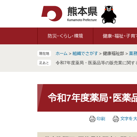
ペ
メ
ー
ニ
ジ
ュ
の
ー
先
を
防災・くらし・環境
健康・福祉・子育
頭
飛
で
ば
ホーム
>
組織でさがす
>
健康福祉部
>
薬
現在地
す
し
。
て
令和7年度薬局・医薬品等の販売業に関す
本
文
へ
本
文
令和7年度薬局・医薬
印刷
文字を大