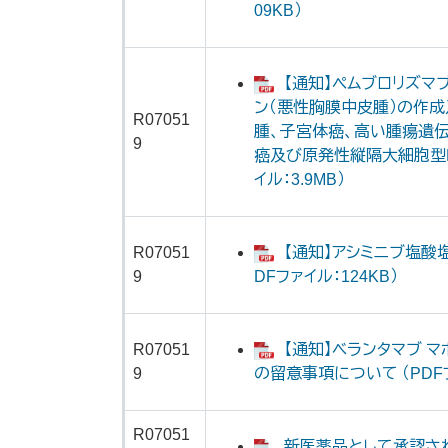
09KB）
【通知】ペムブロリズマ
ン（悪性胸膜中皮腫）の作成
R07051
腫、子宮体癌、高い腫瘍遺伝子
9
癌及び原発性縦隔大細胞型B
イル：3.9MB）
R07051
【通知】アシミニブ塩酸
9
DFファイル：124KB）
R07051
【通知】ベランタマブ 
9
の留意事項について （PDFフ
R07051
新医薬品として承認された