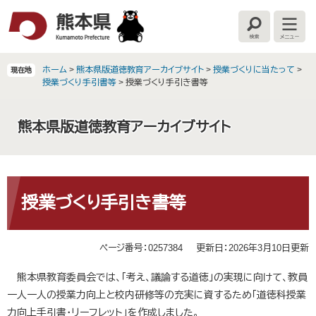
ペ
メ
ー
ニ
検
メ
ジ
ュ
索
ニ
の
ー
ュ
ー
先
を
ホーム
>
熊本県版道徳教育アーカイブサイト
>
授業づくりに当たって
>
現在地
頭
飛
授業づくり手引書等
>
授業づくり手引き書等
で
ば
す
し
熊本県版道徳教育アーカイブサイト
。
て
本
文
へ
本
文
授業づくり手引き書等
ページ番号：0257384
更新日：2026年3月10日更新
熊本県教育委員会では、「考え、議論する道徳」の実現に向けて、教員
一人一人の授業力向上と校内研修等の充実に資するため「道徳科授業
力向上手引書・リーフレット」を作成しました。