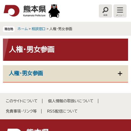
ペ
メ
ー
ニ
検
メ
ジ
ュ
索
ニ
の
ー
ュ
ー
先
を
ホーム
>
相談窓口
>
人権・男女参画
現在地
頭
飛
で
ば
本
す
し
文
人権・男女参画
。
て
本
文
へ
人権・男女参画
このサイトについて
個人情報の取扱いについて
免責事項・リンク等
RSS配信について